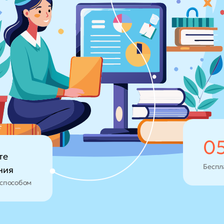
0
те
Беспл
ния
способом