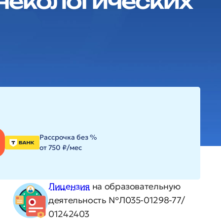
инекологических
Рассрочка без %
от 750 ₽/мес
Лицензия
на образовательную
деятельность №Л035-01298-77/
01242403