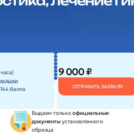
стика, лечение г
9 000 ₽
 часа)
икации
ОТПРАВИТЬ ЗАЯВКУ
144 балла
Выдаем только
официальные
документы
установленного
образца