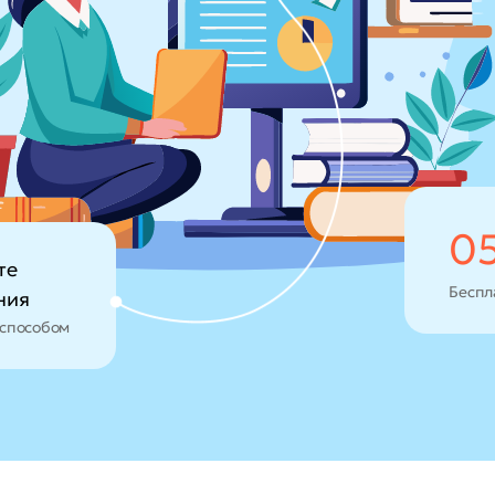
0
те
Беспл
ния
способом