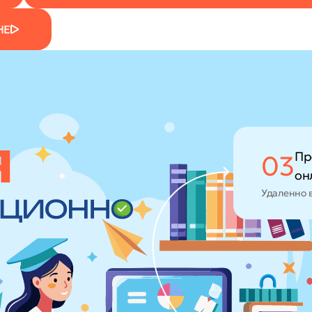
НЕ
Пр
03
он
Удаленно 