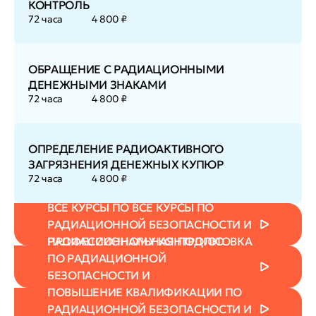
КОНТРОЛЬ
72 часа
4 800 ₽
ОБРАЩЕНИЕ С РАДИАЦИОННЫМИ
ДЕНЕЖНЫМИ ЗНАКАМИ
72 часа
4 800 ₽
ОПРЕДЕЛЕНИЕ РАДИОАКТИВНОГО
ЗАГРЯЗНЕНИЯ ДЕНЕЖНЫХ КУПЮР
72 часа
4 800 ₽
ВСЕ КУРСЫ ПО ВСЕ КУРСЫ ПО
РАДИАЦИОННОЙ БЕЗОПАСНОСТИ И
РАДИАЦИОННОМУ КОНТРОЛЮ
ПРОФЕССИОНАЛЬНАЯ ПОДГОТОВКА
ПО РАДИАЦИОННОЙ
БЕЗОПАСНОСТИ И
РАДИАЦИОННОМУ КОНТРОЛЮ
ПОВЫШЕНИЕ КВАЛИФИКАЦИИ ПО
РАДИАЦИОННОЙ БЕЗОПАСНОСТИ И