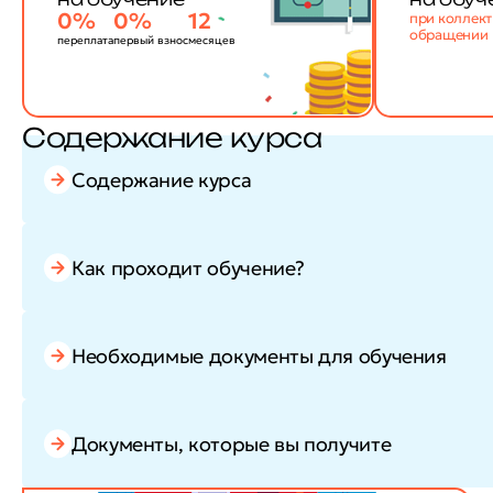
0%
0%
12
при коллек
обращении
переплата
первый взнос
месяцев
Содержание курса
Содержание курса
Как проходит обучение?
Необходимые документы для обучения
Документы, которые вы получите