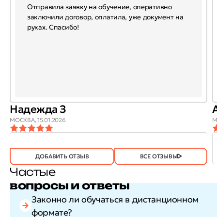
Отправила заявку на обучение, оперативно
заключили договор, оплатила, уже документ на
руках. Спасибо!
Надежда З
МОСКВА,
15.01.2026
М
ОТЗЫВ
ОТЗЫВ БЫЛ
ДА
(746)
НЕТ
(21)
ПОЛЕЗЕН?
ДОБАВИТЬ ОТЗЫВ
ВСЕ ОТЗЫВЫ
Частые
вопросы и ответы
Законно ли обучаться в дистанционном
формате?