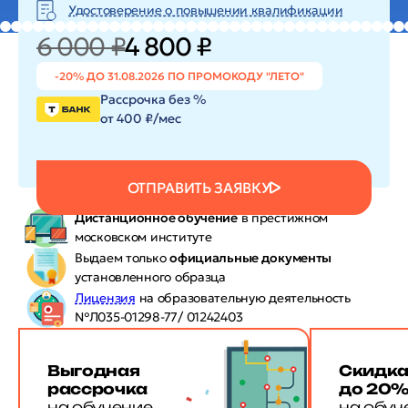
Удостоверение о повышении квалификации
6 000 ₽
4 800 ₽
-20% ДО 31.08.2026 ПО ПРОМОКОДУ "ЛЕТО"
Рассрочка без %
от 400 ₽/мес
ОТПРАВИТЬ ЗАЯВКУ
Дистанционное обучение
в престижном
московском институте
Выдаем только
официальные документы
установленного образца
Лицензия
на образовательную деятельность
№Л035-01298-77/ 01242403
Выгодная
Скидк
рассрочка
до 20
на обучение
на обуч