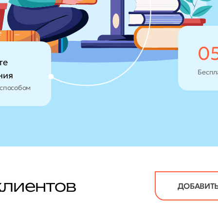
0
те
Беспл
ния
способом
клиентов
ДОБАВИТЬ