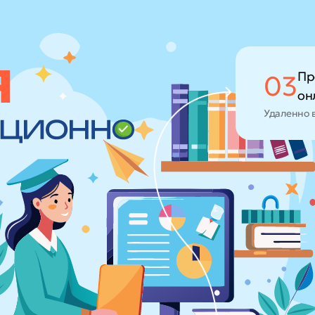
Пр
03
он
Удаленно 