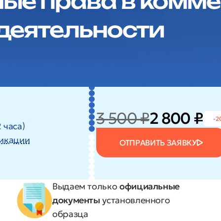
ые права в комме
деятельности
3 500 ₽
2 800 ₽
-2
 часа)
икации
ОТПРАВИТЬ ЗАЯВКУ
Выдаем только
официальные
документы
установленного
образца