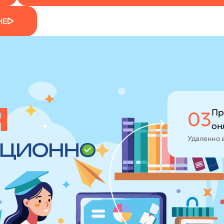
НЕ
Пр
03
он
Удаленно 