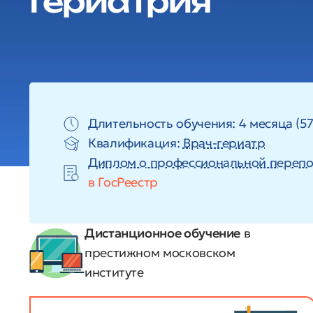
Гериатрия
Длительность обучения: 4 месяца (57
Квалификация:
Врач-гериатр
Диплом о профессиональной перепо
в ГосРеестр
Дистанционное обучение
в
престижном московском
институте