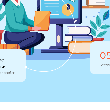
0
те
Беспл
ния
способом