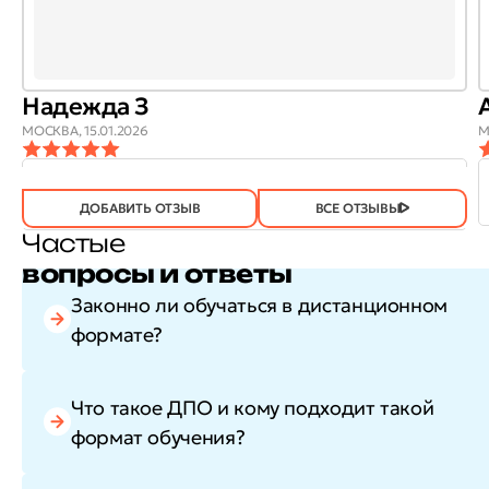
Надежда З
МОСКВА,
15.01.2026
М
ОТЗЫВ
ОТЗЫВ БЫЛ
ДА
(746)
НЕТ
(21)
ПОЛЕЗЕН?
ДОБАВИТЬ ОТЗЫВ
ВСЕ ОТЗЫВЫ
Частые
вопросы и ответы
Законно ли обучаться в дистанционном
формате?
Что такое ДПО и кому подходит такой
формат обучения?