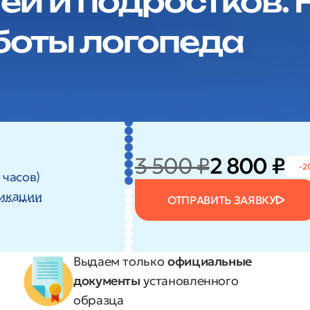
ей и подростков.
боты логопеда
3 500 ₽
2 800 ₽
-2
 часов)
икации
ОТПРАВИТЬ ЗАЯВКУ
Выдаем только
официальные
документы
установленного
образца