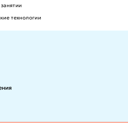
 занятии
кие технологии
 в детских садах, школах, медицинских и коррекци
нке труда, сможете расширить карьерные возможно
ения