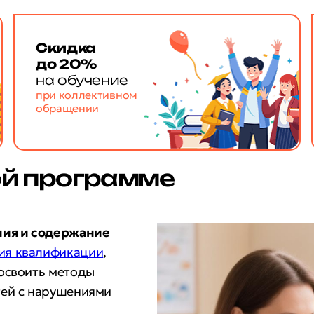
Скидка
до 20%
на обучение
при коллективном
обращении
ой программе
ния и содержание
ия квалификации
,
освоить методы
тей с нарушениями