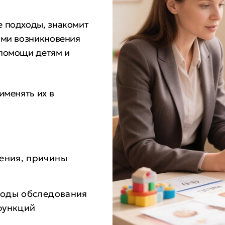
е подходы, знакомит
ами возникновения
 помощи детям и
именять их в
ния, причины
оды обследования
функций