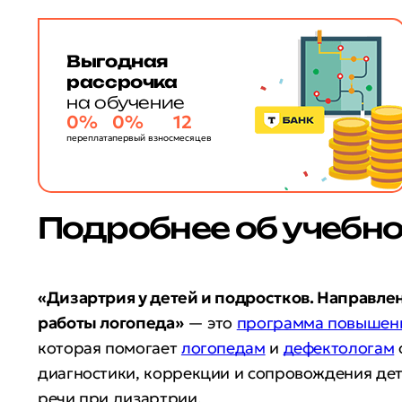
Выгодная
рассрочка
на обучение
0%
0%
12
переплата
первый взнос
месяцев
Подробнее об учебн
«Дизартрия у детей и подростков. Направле
работы логопеда»
— это
программа повышен
которая помогает
логопедам
и
дефектологам
диагностики, коррекции и сопровождения де
речи при дизартрии.