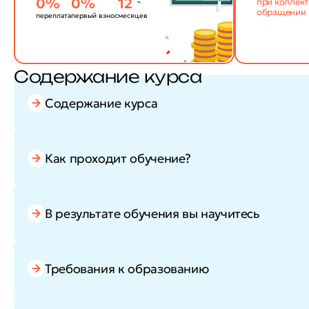
0%
0%
12
при коллек
обращении
переплата
первый взнос
месяцев
Содержание курса
Содержание курса
Как проходит обучение?
В результате обучения вы научитесь
Требования к образованию