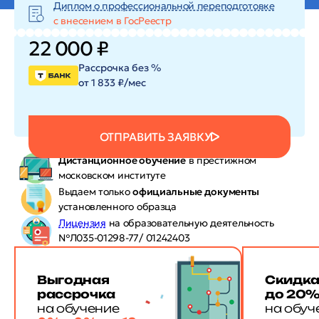
Диплом о профессиональной переподготовке
с внесением в ГосРеестр
22 000 ₽
Рассрочка без %
от 1 833 ₽/мес
ОТПРАВИТЬ ЗАЯВКУ
Дистанционное обучение
в престижном
московском институте
Выдаем только
официальные документы
установленного образца
Лицензия
на образовательную деятельность
№Л035-01298-77/ 01242403
Выгодная
Скидк
рассрочка
до 20
на обучение
на обуч