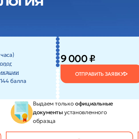
логия
 часа)
9 000 ₽
иолог
икации
ОТПРАВИТЬ ЗАЯВКУ
144 балла
Выдаем только
официальные
документы
установленного
образца