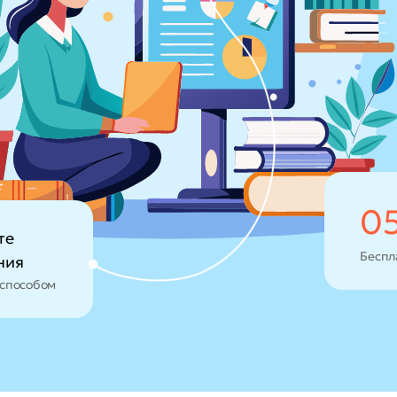
0
те
Беспл
ния
способом