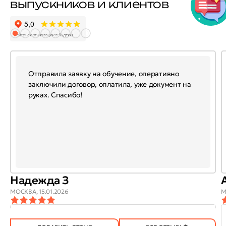
выпускников и клиентов
Отправила заявку на обучение, оперативно
заключили договор, оплатила, уже документ на
руках. Спасибо!
Надежда З
МОСКВА,
15.01.2026
М
ОТЗЫВ
ОТЗЫВ БЫЛ
ДА
(745)
НЕТ
(20)
ПОЛЕЗЕН?