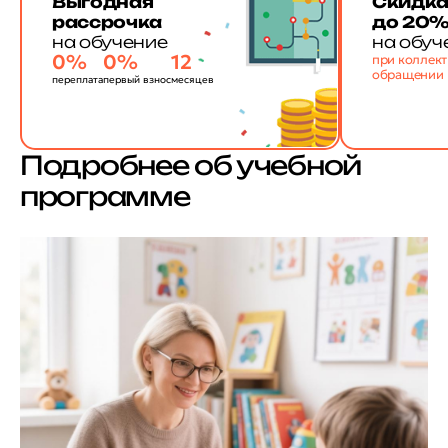
Выгодная
Скидк
рассрочка
до 20
на обучение
на обуч
0%
0%
12
при коллек
обращении
переплата
первый взнос
месяцев
Подробнее об учебной
программе