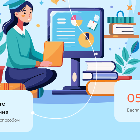
0
те
Беспл
ния
способом