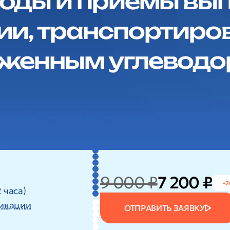
оды и приемы вы
ии, транспортиров
иженным углеводо
9 000 ₽
7 200 ₽
-2
 часа)
икации
ОТПРАВИТЬ ЗАЯВКУ