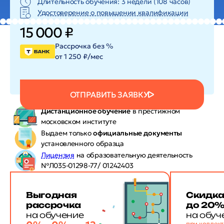
Длительность обучения: 3 недели (108 часов)
Удостоверение о повышении квалификации
15 000 ₽
Рассрочка без %
от 1 250 ₽/мес
ОТПРАВИТЬ ЗАЯВКУ
Дистанционное обучение
в престижном
московском институте
Выдаем только
официальные документы
установленного образца
Лицензия
на образовательную деятельность
№Л035-01298-77/ 01242403
Выгодная
Скидк
рассрочка
до 20
на обучение
на обуч
при коллек