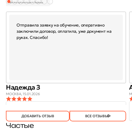
Отправила заявку на обучение, оперативно
заключили договор, оплатила, уже документ на
руках. Спасибо!
Надежда З
МОСКВА,
15.01.2026
М
ОТЗЫВ
ОТЗЫВ БЫЛ
ДА
(746)
НЕТ
(21)
ПОЛЕЗЕН?
ДОБАВИТЬ ОТЗЫВ
ВСЕ ОТЗЫВЫ
Частые