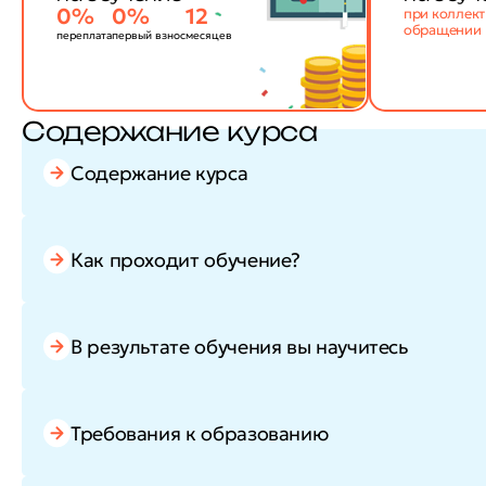
0%
0%
12
при коллек
обращении
переплата
первый взнос
месяцев
Содержание курса
Содержание курса
Как проходит обучение?
В результате обучения вы научитесь
Требования к образованию