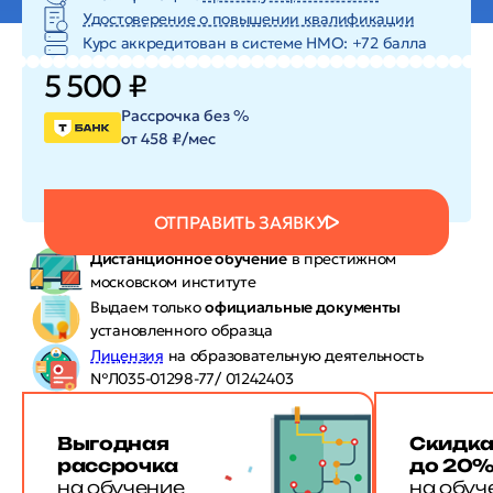
Удостоверение о повышении квалификации
Курс аккредитован в системе HMO: +72 балла
5 500 ₽
Рассрочка без %
от 458 ₽/мес
ОТПРАВИТЬ ЗАЯВКУ
Дистанционное обучение
в престижном
московском институте
Выдаем только
официальные документы
установленного образца
Лицензия
на образовательную деятельность
№Л035-01298-77/ 01242403
Выгодная
Скидк
рассрочка
до 20
на обучение
на обуч