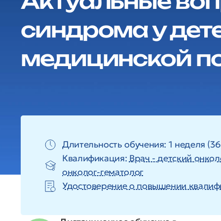
Актуальные воп
синдрома у дет
медицинской 
Длительность обучения: 1 неделя (36
Квалификация:
Врач - детский онкол
онколог-гематолог
Удостоверение о повышении квалиф