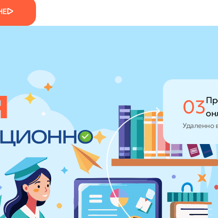
НЕ
Пр
03
он
Удаленно 