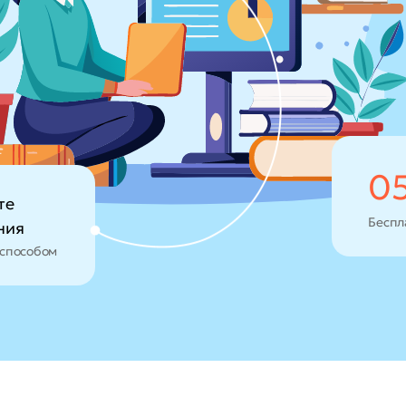
0
те
Беспл
ния
способом