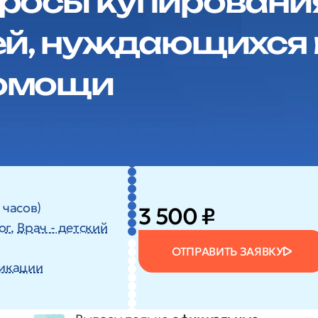
росы купировани
ей, нуждающихся
помощи
 часов)
3 500 ₽
ог
,
Врач - детский
ОТПРАВИТЬ ЗАЯВКУ
икации