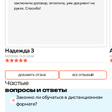
заключили договор, оплатила, уже документ на
руках. Спасибо!
Надежда З
МОСКВА,
15.01.2026
М
ОТЗЫВ
ОТЗЫВ БЫЛ
ДА
(746)
НЕТ
(21)
ПОЛЕЗЕН?
ДОБАВИТЬ ОТЗЫВ
ВСЕ ОТЗЫВЫ
Частые
вопросы и ответы
Законно ли обучаться в дистанционном
формате?