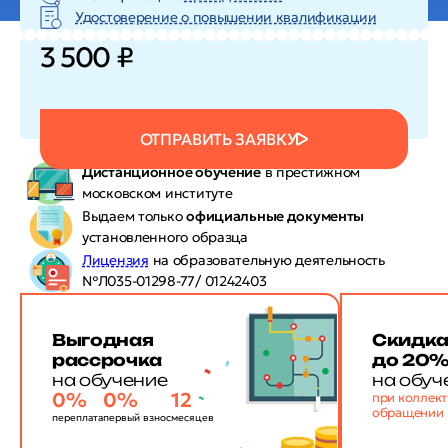
Удостоверение о повышении квалификации
3 500 ₽
ОТПРАВИТЬ ЗАЯВКУ
Дистанционное обучение
в престижном
московском институте
Выдаем только
официальные документы
установленного образца
Лицензия
на образовательную деятельность
№Л035-01298-77/ 01242403
Выгодная
Скидк
рассрочка
до 20
на обучение
на обуч
0%
0%
12
при коллек
обращении
переплата
первый взнос
месяцев