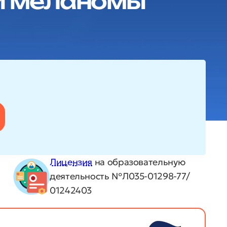
и меланомы
Лицензия
на образовательную
деятельность №Л035-01298-77/
01242403