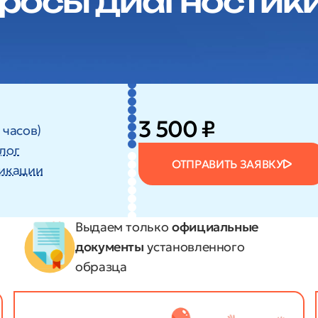
просы диагностик
3 500 ₽
 часов)
лог
ОТПРАВИТЬ ЗАЯВКУ
икации
Выдаем только
официальные
документы
установленного
образца