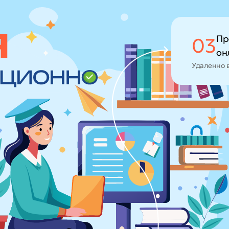
Пр
03
он
Удаленно 