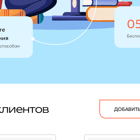
0
те
Беспл
ния
способом
клиентов
ДОБАВИТЬ