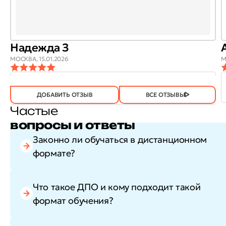
Надежда З
МОСКВА,
15.01.2026
М
ОТЗЫВ
ОТЗЫВ БЫЛ
ДА
(746)
НЕТ
(21)
ПОЛЕЗЕН?
ДОБАВИТЬ ОТЗЫВ
ВСЕ ОТЗЫВЫ
Частые
вопросы и ответы
Законно ли обучаться в дистанционном
формате?
Что такое ДПО и кому подходит такой
формат обучения?