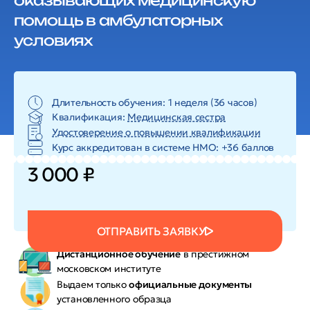
оказывающих медицинскую
помощь в амбулаторных
условиях
Длительность обучения: 1 неделя (36 часов)
Квалификация:
Медицинская сестра
Удостоверение о повышении квалификации
Курс аккредитован в системе HMO: +36 баллов
3 000 ₽
ОТПРАВИТЬ ЗАЯВКУ
Дистанционное обучение
в престижном
московском институте
Выдаем только
официальные документы
установленного образца