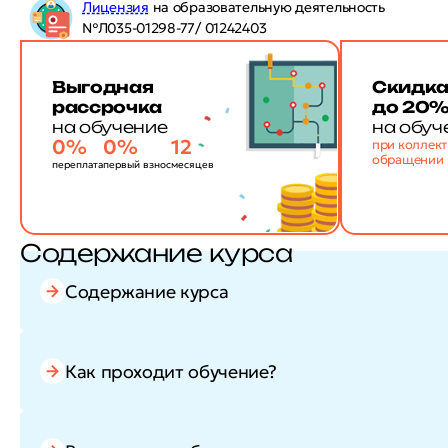
Лицензия
на образовательную деятельность
№Л035-01298-77/ 01242403
Выгодная
Скидк
рассрочка
до 20
на обучение
на обуч
0%
0%
12
при коллек
обращении
переплата
первый взнос
месяцев
Содержание курса
Содержание курса
Как проходит обучение?