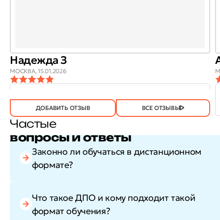
Надежда З
МОСКВА,
15.01.2026
М
ОТЗЫВ
ОТЗЫВ БЫЛ
ДА
(746)
НЕТ
(21)
ПОЛЕЗЕН?
ДОБАВИТЬ ОТЗЫВ
ВСЕ ОТЗЫВЫ
Частые
вопросы и ответы
Законно ли обучаться в дистанционном
формате?
Что такое ДПО и кому подходит такой
формат обучения?