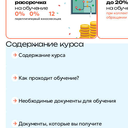
рассрочка
до 20
на обучение
на обуч
0%
0%
12
при коллек
обращении
переплата
первый взнос
месяцев
Содержание курса
Содержание курса
Как проходит обучение?
Необходимые документы для обучения
Документы, которые вы получите