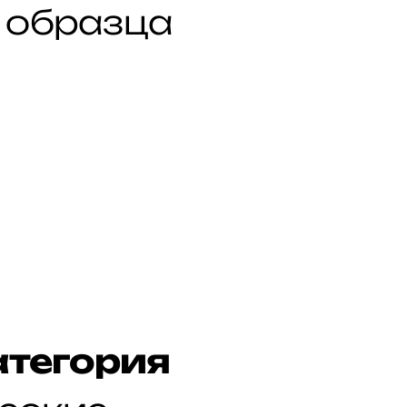
о образца
атегория