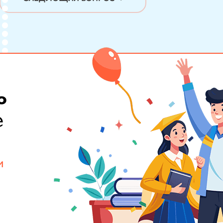
%
е
и