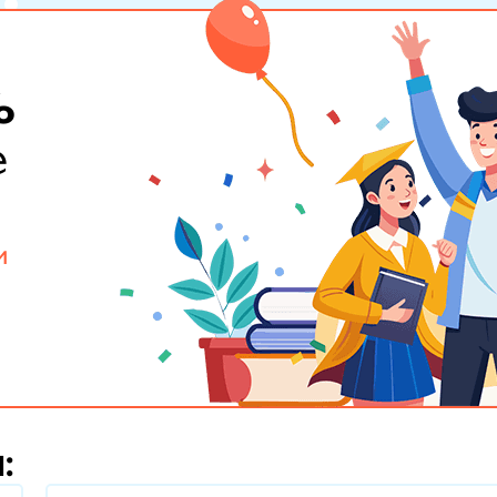
%
е
и
: