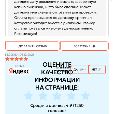
дипломе дату рождения и выслать заверенную
копию лицензии, и это было сделано. Макет
диплома мне сначала отправили для проверки.
Оплата производится по договору, оригинал
которого приходит вместе с дипломом. Размер
оплаты показался мне очень демократичным.
Рекомендую!
ДОБАВИТЬ ОТЗЫВ
ВСЕ ОТЗЫВЫ
Галина Л.
МОСКВА,
03.12.2025
ОЦЕНИТЕ
ОТЗЫВ
ОТЗЫВ БЫЛ
ДА
(694)
НЕТ
(14)
КАЧЕСТВО
ПОЛЕЗЕН?
ИНФОРМАЦИИ
НА СТРАНИЦЕ:
Средняя оценка:
4.9
(
1250
голосов
)