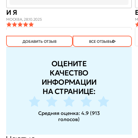
И Я
МОСКВА,
28.10.2025
М
ОТЗЫВ
ОТЗЫВ БЫЛ
ДА
(605)
НЕТ
(2)
ПОЛЕЗЕН?
ДОБАВИТЬ ОТЗЫВ
ВСЕ ОТЗЫВЫ
ОЦЕНИТЕ
КАЧЕСТВО
ИНФОРМАЦИИ
НА СТРАНИЦЕ:
Средняя оценка:
4.9
(
913
голосов
)