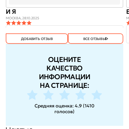
И Я
МОСКВА,
28.10.2025
М
ОТЗЫВ
ОТЗЫВ БЫЛ
ДА
(605)
НЕТ
(2)
ПОЛЕЗЕН?
ДОБАВИТЬ ОТЗЫВ
ВСЕ ОТЗЫВЫ
ОЦЕНИТЕ
КАЧЕСТВО
ИНФОРМАЦИИ
НА СТРАНИЦЕ:
Средняя оценка:
4.9
(
1410
голосов
)