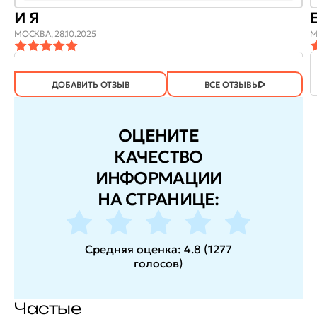
И Я
МОСКВА,
28.10.2025
М
ОТЗЫВ
ОТЗЫВ БЫЛ
ДА
(605)
НЕТ
(2)
ПОЛЕЗЕН?
ДОБАВИТЬ ОТЗЫВ
ВСЕ ОТЗЫВЫ
ОЦЕНИТЕ
КАЧЕСТВО
ИНФОРМАЦИИ
НА СТРАНИЦЕ:
Средняя оценка:
4.8
(
1277
голосов
)
Частые