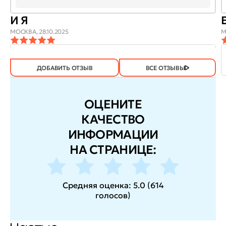
И Я
МОСКВА,
28.10.2025
М
ОТЗЫВ
ОТЗЫВ БЫЛ
ДА
(605)
НЕТ
(2)
ПОЛЕЗЕН?
ДОБАВИТЬ ОТЗЫВ
ВСЕ ОТЗЫВЫ
ОЦЕНИТЕ
КАЧЕСТВО
ИНФОРМАЦИИ
НА СТРАНИЦЕ:
Средняя оценка:
5.0
(
614
голосов
)