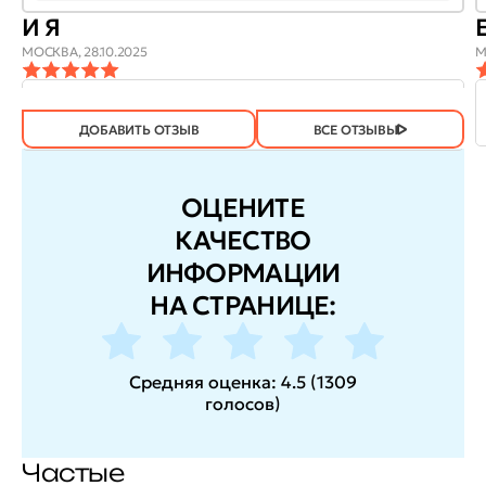
И Я
МОСКВА,
28.10.2025
М
ОТЗЫВ
ОТЗЫВ БЫЛ
ДА
(605)
НЕТ
(2)
ПОЛЕЗЕН?
ДОБАВИТЬ ОТЗЫВ
ВСЕ ОТЗЫВЫ
ОЦЕНИТЕ
КАЧЕСТВО
ИНФОРМАЦИИ
НА СТРАНИЦЕ:
Средняя оценка:
4.5
(
1309
голосов
)
Частые